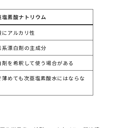
亜塩素酸ナトリウム
般にアルカリ性
素系漂白剤の主成分
白剤を希釈して使う場合がある
で薄めても次亜塩素酸水にはならな